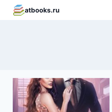
Перейти
atbooks.ru
к
содержимому