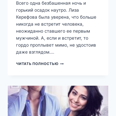
Всего одна безбашенная ночь и
горький осадок наутро. Лиза
Керефова была уверена, что больше
никогда не встретит человека,
неожиданно ставшего ее первым
мужчиной. А, если и встретит, то
гордо проплывет мимо, не удостоив
даже взглядом….
МОЙ
ЧИТАТЬ ПОЛНОСТЬЮ
(НЕ)
ВЫНОСИМЫЙ
СОСЕД
(АНА
САКРУ)