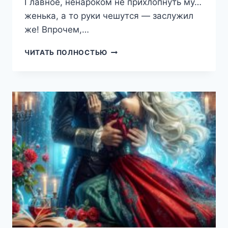
Главное, ненароком не прихлопнуть му…
женька, а то руки чешутся — заслужил
же! Впрочем,…
НЕВЫНОСИМАЯ
ЧИТАТЬ ПОЛНОСТЬЮ
ФАВОРИТКА
ЕГО
ВЫСОЧЕСТВА
(НАТАЭЛЬ
ЗИКА)