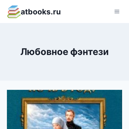
Перейти
atbooks.ru
к
содержимому
Любовное фэнтези