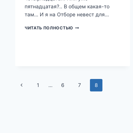
пятнадцатая?.. В общем какая-то
там… И я на Отборе невест для…
ТЁМНАЯ.
ЧИТАТЬ ПОЛНОСТЬЮ
С
ДВУМЯ
ЛОЖКАМИ
ЦИНИЗМА.
(НАЛЕРМА
ЭМИЛЬ)
Навигация
Предыдущая
1
…
6
7
8
по
страница
страницам