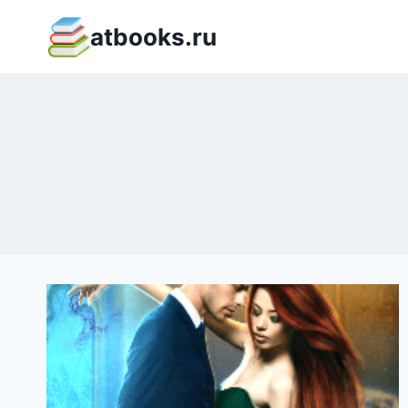
Перейти
atbooks.ru
к
содержимому