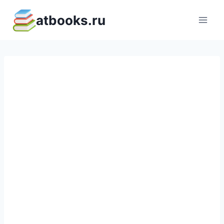
Перейти
atbooks.ru
к
содержимому