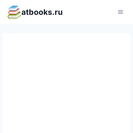
Перейти
atbooks.ru
к
содержимому