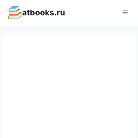
Перейти
atbooks.ru
к
содержимому