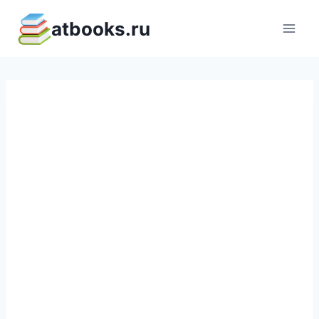
Перейти
atbooks.ru
к
содержимому