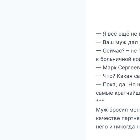
— Я всё ещё не 
— Ваш муж дал 
— Сейчас? – не
к больничной ко
— Марк Сергееви
— Что? Какая св
— Пока, да. Но 
самые кратчайш
***
Муж бросил меня
качестве партне
него и никогда н