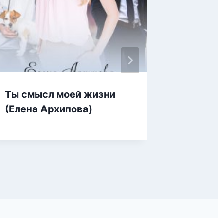
Ты смысл моей жизни
Султан
(Елена Архипова)
Гутовс