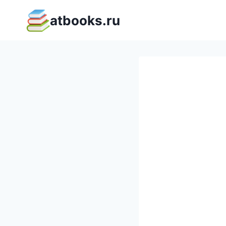
Перейти
atbooks.ru
к
содержимому