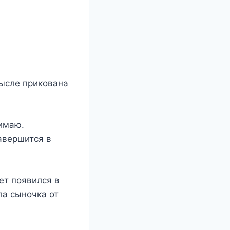
ысле прикована
нимаю.
авершится в
ет появился в
ла сыночка от