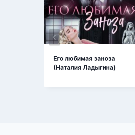
я.
Его любимая заноза
на
(Наталия Ладыгина)