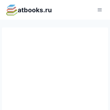
Перейти
atbooks.ru
к
содержимому