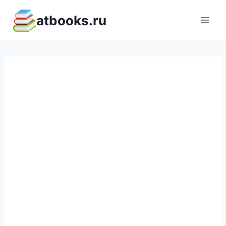
Перейти
atbooks.ru
к
содержимому