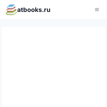
Перейти
atbooks.ru
к
содержимому