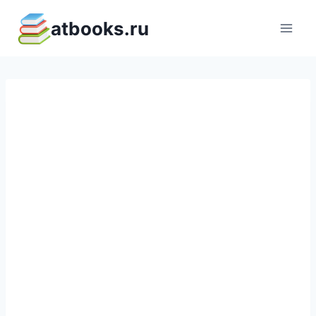
Перейти
atbooks.ru
к
содержимому