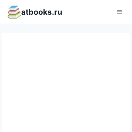
Перейти
atbooks.ru
к
содержимому