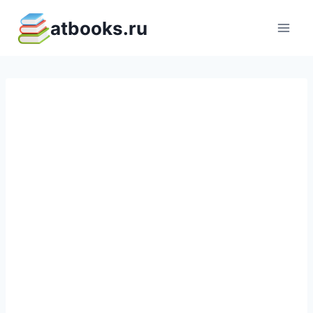
Перейти
atbooks.ru
к
содержимому