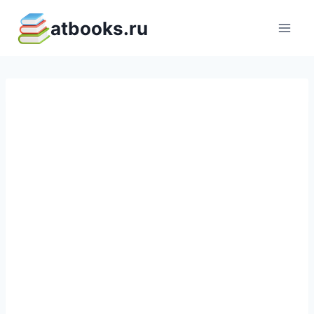
Перейти
atbooks.ru
к
содержимому