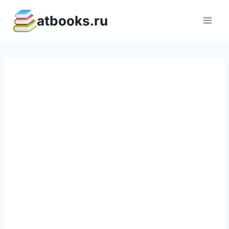
Перейти
atbooks.ru
к
содержимому