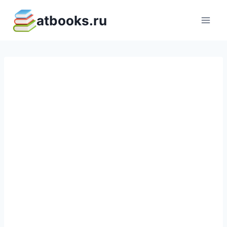
Перейти
atbooks.ru
к
содержимому