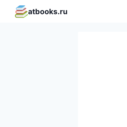
Перейти
atbooks.ru
к
содержимому