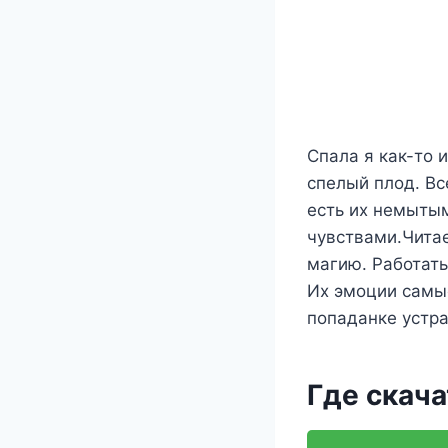
Спала я как-то 
спелый плод. Вс
есть их немыты
чувствами.Читае
магию. Работат
Их эмоции самые
попаданке устр
Где скача