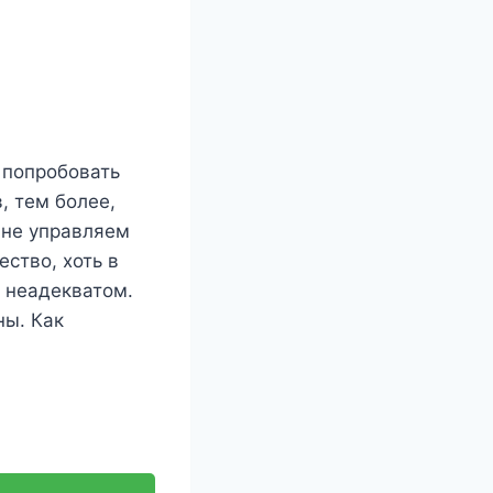
л попробовать
, тем более,
 не управляем
ство, хоть в
 неадекватом.
ны. Как