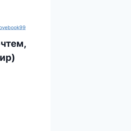
lovebook99
чтем,
ир)