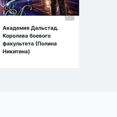
Академия Дальстад.
Бывши
Королева боевого
Огня. 
факультета (Полина
васили
Никитина)
Журав