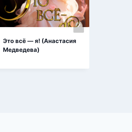
Это всё — я! (Анастасия
Корпу
Медведева)
достои
Знатны
(Катер