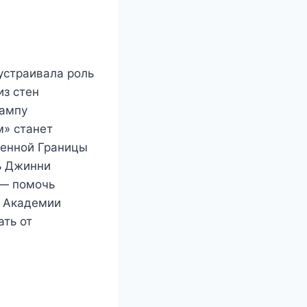
устраивала роль
из стен
лампу
м» станет
ненной Границы
рь Джинни
 — помочь
й Академии
ать от