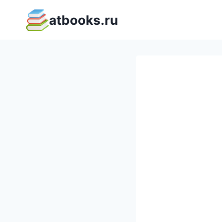
Перейти
atbooks.ru
к
содержимому