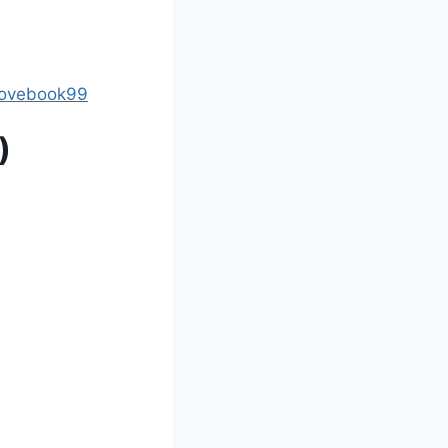
lovebook99
)