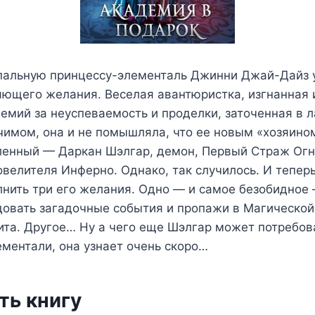
пальную принцессу-элементаль Джинни Джай-Дайз 
ющего желания. Веселая авантюристка, изгнанная 
емий за неуспеваемость и проделки, заточенная в 
имом, она и не помышляла, что ее новым «хозяино
енный — Даркан Шэлгар, демон, Первый Страж Ог
овелителя Инферно. Однако, так случилось. И тепе
лнить три его желания. Одно — и самое безобидное
довать загадочные события и пропажи в Магическо
та. Другое… Ну а чего еще Шэлгар может потребов
ментали, она узнает очень скоро…
ть книгу