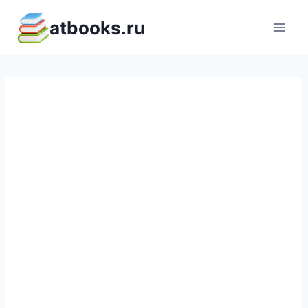
Перейти
atbooks.ru
к
содержимому