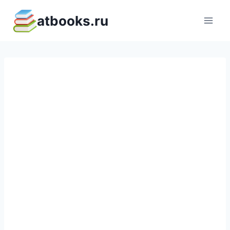
Перейти
atbooks.ru
к
содержимому