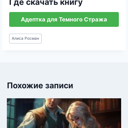
Где скачать книгу
Адептка для Темного Стража
Метки
Алиса Росман
записи:
Похожие записи