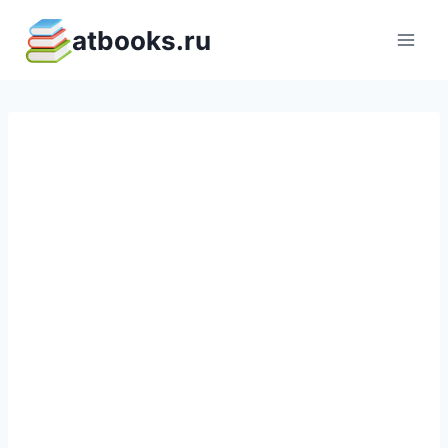
Перейти
atbooks.ru
к
содержимому