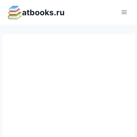
Перейти
atbooks.ru
к
содержимому